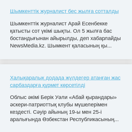
Шымкенттік журналист бес жылға сотталды
Шымкенттік журналист Арай Есенбекке
қатысты сот үкімі шықты. Ол 5 жылға бас
бостандығынан айырылды, деп хабарлайды
NewsMedia.kz. Шымкент қаласының қы...
Халықаралық додада жүлдегер атанған жас
сарбаздарға құрмет көрсетілді
Облыс әкімі Берік Уәли «Абай қырандары»
әскери-патриоттық клубы мүшелерімен
кездесті. Сәуір айының 19-ы мен 25-і
аралығында Өзбекстан Республикасының...