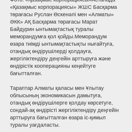
«Қазақмыс корпорациясы» ЖШС Басқарма
төрағасы Руслан Өскенәлі мен «Алматы»
ӘКК» АҚ Басқарма төрағасы Марат
Байдурин ынтымақтастық туралы
меморандумға қол қойды.Меморандум
өзара тиімді ынтымақтастықты нығайтуға,
отандық өндірушілерді қолдауға,
жергіліктендіру деңгейін арттыруға және
өндірістік кооперацияны кеңейтуге
бағытталған.
Тараптар Алматы қаласы мен Ұлытау
облысының экономикасын дамытуға,
отандық өндірушілерге қолдау көрсетуге,
сондай-ақ өндірісті жергіліктендіру деңгейін
арттыруға бағытталған өзара іс-қимыл
туралы уағдаласты.