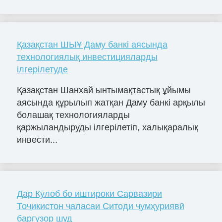
Қазақстан ШЫҰ Даму банкі аясында
технологиялық инвестицияларды
ілгерілетуде
Қазақстан Шанхай ынтымақтастық ұйымы
аясында құрылып жатқан Даму банкі арқылы
болашақ технологияларды
қаржыландыруды ілгерілетіп, халықаралық
инвести...
Дар Кӯлоб бо иштироки Сарвазири
Тоҷикистон ҷаласаи Ситоди ҷумҳуриявӣ
баргузор шуд