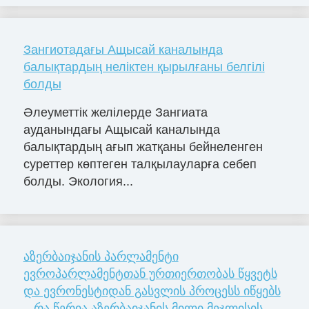
Зангиотадағы Ащысай каналында
балықтардың неліктен қырылғаны белгілі
болды
Әлеуметтік желілерде Зангиата
ауданындағы Ащысай каналында
балықтардың ағып жатқаны бейнеленген
суреттер көптеген талқылауларға себеп
болды. Экология...
აზერბაიჯანის პარლამენტი
ევროპარლამენტთან ურთიერთობას წყვეტს
და ევრონესტიდან გასვლის პროცესს იწყებს
– რა წერია აზერბაიჯანის მილი მეჯლისის