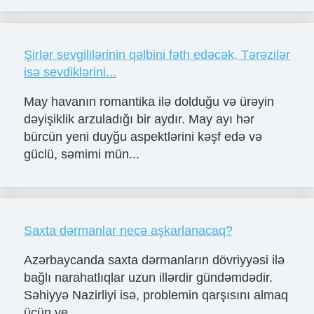
Şirlər sevgililərinin qəlbini fəth edəcək, Tərəzilər
isə sevdiklərini...
May havanın romantika ilə dolduğu və ürəyin
dəyişiklik arzuladığı bir aydır. May ayı hər
bürcün yeni duyğu aspektlərini kəşf edə və
güclü, səmimi mün...
Saxta dərmanlar necə aşkarlanacaq?
Azərbaycanda saxta dərmanların dövriyyəsi ilə
bağlı narahatlıqlar uzun illərdir gündəmdədir.
Səhiyyə Nazirliyi isə, problemin qarşısını almaq
üçün ye...