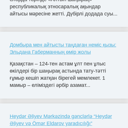
республикалық этносаралық ақындар
айтысы мәресіне жетті. Дүбірлі додада суы...
Домбыра мен айтысты таңдаған неміс қызы:
Эльдана Габерманның өмір жолы
Қазақстан – 124-тен астам ұлт пен ұлыс
өкілдері бір шаңырақ астында тату-тәтті
ғұмыр кешіп жатқан бірегей мемлекет. 1
мамыр – еліміздегі әрбір азамат...
Heydər Əliyev Mərkəzində gənclərlə “Heydər
Əliyev və Ömər Eldarov yaradıcılığı”