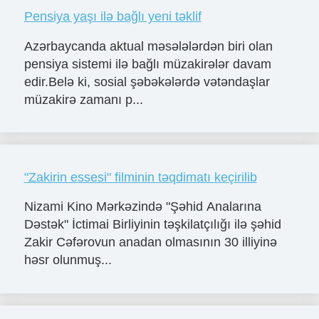
Pensiya yaşı ilə bağlı yeni təklif
Azərbaycanda aktual məsələlərdən biri olan
pensiya sistemi ilə bağlı müzakirələr davam
edir.Belə ki, sosial şəbəkələrdə vətəndaşlar
müzakirə zamanı p...
"Zakirin essesi" filminin təqdimatı keçirilib
Nizami Kino Mərkəzində "Şəhid Analarına
Dəstək" İctimai Birliyinin təşkilatçılığı ilə şəhid
Zakir Cəfərovun anadan olmasının 30 illiyinə
həsr olunmuş...