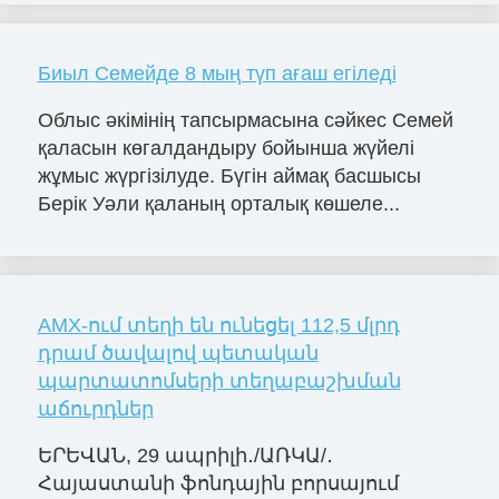
Биыл Семейде 8 мың түп ағаш егіледі
Облыс әкімінің тапсырмасына сәйкес Семей
қаласын көгалдандыру бойынша жүйелі
жұмыс жүргізілуде. Бүгін аймақ басшысы
Берік Уәли қаланың орталық көшеле...
AMX-ում տեղի են ունեցել 112,5 մլրդ
դրամ ծավալով պետական
պարտատոմսերի տեղաբաշխման
աճուրդներ
ԵՐԵՎԱՆ, 29 ապրիլի․/ԱՌԿԱ/․
Հայաստանի ֆոնդային բորսայում