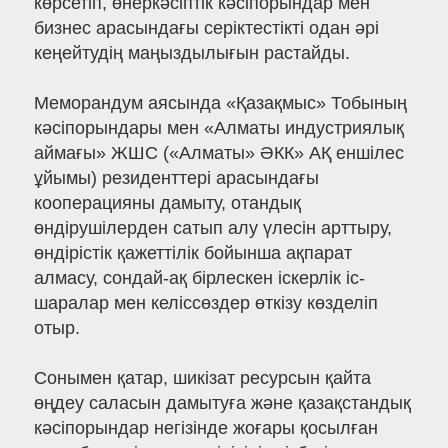
көрсетіп, өнеркәсіптік кәсіпорындар мен
бизнес арасындағы серіктестікті одан әрі
кеңейтудің маңыздылығын растайды.
Меморандум аясында «Қазақмыс» Тобының
кәсіпорындары мен «Алматы индустриялық
аймағы» ЖШС («Алматы» ӘКК» АҚ еншілес
ұйымы) резиденттері арасындағы
кооперацияны дамыту, отандық
өндірушілерден сатып алу үлесін арттыру,
өндірістік қажеттілік бойынша ақпарат
алмасу, сондай-ақ бірлескен іскерлік іс-
шаралар мен келіссөздер өткізу көзделіп
отыр.
Сонымен қатар, шикізат ресурсын қайта
өңдеу саласын дамытуға және қазақстандық
кәсіпорындар негізінде жоғары қосылған