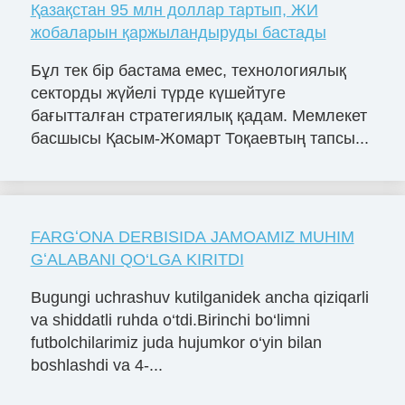
Қазақстан 95 млн доллар тартып, ЖИ
жобаларын қаржыландыруды бастады
Бұл тек бір бастама емес, технологиялық
секторды жүйелі түрде күшейтуге
бағытталған стратегиялық қадам. Мемлекет
басшысы Қасым-Жомарт Тоқаевтың тапсы...
FARGʻONA DERBISIDA JAMOAMIZ MUHIM
GʻALABANI QO‘LGA KIRITDI
Bugungi uchrashuv kutilganidek ancha qiziqarli
va shiddatli ruhda o‘tdi.Birinchi bo‘limni
futbolchilarimiz juda hujumkor o‘yin bilan
boshlashdi va 4-...