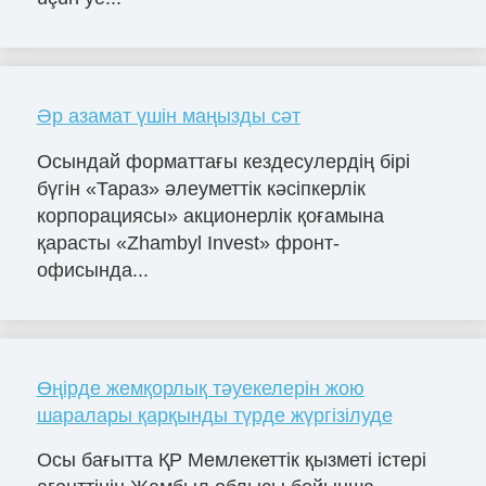
Әр азамат үшін маңызды сәт
Осындай форматтағы кездесулердің бірі
бүгін «Тараз» әлеуметтік кәсіпкерлік
корпорациясы» акционерлік қоғамына
қарасты «Zhambyl Invest» фронт-
офисында...
Өңірде жемқорлық тәуекелерін жою
шаралары қарқынды түрде жүргізілуде
Осы бағытта ҚР Мемлекеттік қызметі істері