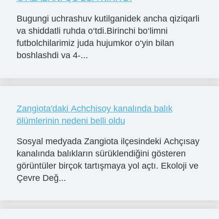
Bugungi uchrashuv kutilganidek ancha qiziqarli
va shiddatli ruhda o‘tdi.Birinchi bo‘limni
futbolchilarimiz juda hujumkor o‘yin bilan
boshlashdi va 4-...
Zangiota'daki Achchisoy kanalında balık
ölümlerinin nedeni belli oldu
Sosyal medyada Zangiota ilçesindeki Achçısay
kanalında balıkların sürüklendiğini gösteren
görüntüler birçok tartışmaya yol açtı. Ekoloji ve
Çevre Değ...