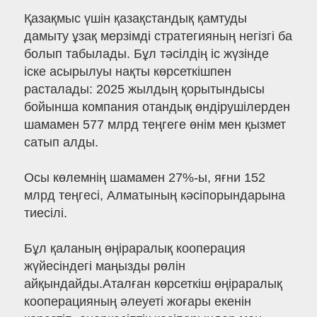
Қазақмыс үшін қазақстандық қамтуды
дамыту ұзақ мерзімді стратегияның негізгі ба
болып табылады. Бұл тәсілдің іс жүзінде
іске асырылуы нақты көрсеткішпен
расталады: 2025 жылдың қорытындысы
бойынша компания отандық өндірушілерден
шамамен 577 млрд теңгеге өнім мен қызмет
сатып алды.
Осы көлемнің шамамен 27%-ы, яғни 152
млрд теңгесі, Алматының кәсіпорындарына
тиесілі.
Бұл қаланың өңіраралық кооперация
жүйесіндегі маңызды рөлін
айқындайды.Аталған көрсеткіш өңіраралық
кооперацияның әлеуеті жоғары екенін