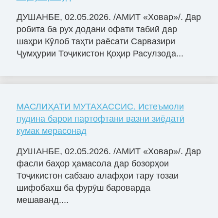
ДУШАНБЕ, 02.05.2026. /АМИТ «Ховар»/. Дар
робита ба рух додани офати табиӣ дар
шаҳри Кӯлоб таҳти раёсати Сарвазири
Ҷумҳурии Тоҷикистон Қоҳир Расулзода...
МАСЛИҲАТИ МУТАХАССИС. Истеъмоли
пудина барои партофтани вазни зиёдатӣ
кумак мерасонад
ДУШАНБЕ, 02.05.2026. /АМИТ «Ховар»/. Дар
фасли баҳор ҳамасола дар бозорҳои
Тоҷикистон сабзаю алафҳои тару тозаи
шифобахш ба фурӯш бароварда
мешаванд....