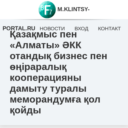
M.KLINTSY-
PORTAL.RU
НОВОСТИ
ВХОД
КОНТАКТ
Қазақмыс пен
«Алматы» ӘКК
отандық бизнес пен
өңіраралық
кооперацияны
дамыту туралы
меморандумға қол
қойды