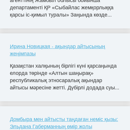
агенттінің Жамбыл облысы бойынша
департаменті ҚР «Сыбайлас жемқорлыққа
қарсы іс-қимыл туралы» Заңында көзде...
Ирина Новицкая - ақындар айтысының
жеңімпазы
Қазақстан халқының бірлігі күні қарсаңында
елорда төрінде «Алтын шаңырақ»
республикалық этносаралық ақындар
айтысы мәресіне жетті. Дүбірлі додада суы...
Домбыра мен айтысты таңдаған неміс қызы:
Эльдана Габерманның өмір жолы