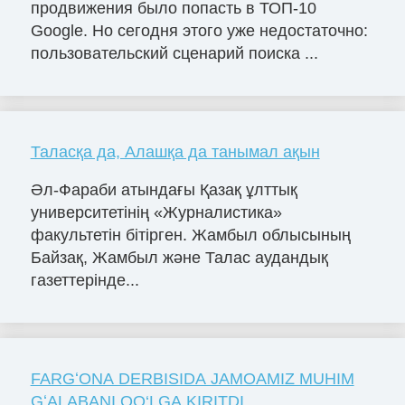
продвижения было попасть в ТОП-10
Google. Но сегодня этого уже недостаточно:
пользовательский сценарий поиска ...
Таласқа да, Алашқа да танымал ақын
Әл-Фараби атындағы Қазақ ұлттық
университетінің «Журналистика»
факультетін бітірген. Жамбыл облысының
Байзақ, Жамбыл және Талас аудандық
газеттерінде...
FARGʻONA DERBISIDA JAMOAMIZ MUHIM
GʻALABANI QO‘LGA KIRITDI