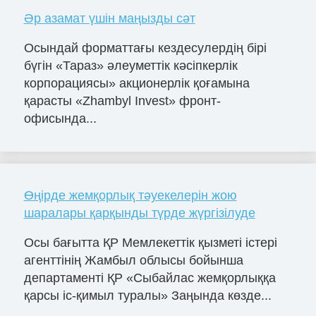
Әр азамат үшін маңызды сәт
Осындай форматтағы кездесулердің бірі
бүгін «Тараз» әлеуметтік кәсіпкерлік
корпорациясы» акционерлік қоғамына
қарасты «Zhambyl Invest» фронт-
офисында...
Өңірде жемқорлық тәуекелерін жою
шаралары қарқынды түрде жүргізілуде
Осы бағытта ҚР Мемлекеттік қызметі істері
агенттінің Жамбыл облысы бойынша
департаменті ҚР «Сыбайлас жемқорлыққа
қарсы іс-қимыл туралы» Заңында көзде...