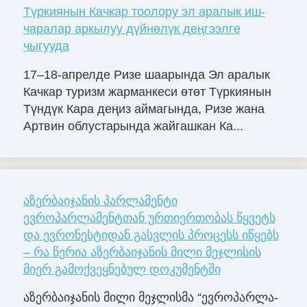
Түркиянын Качкар тоолору эл аралык иш-
чаралар аркылуу дүйнөлүк деңгээлге
чыгууда
17–18-апрелде Ризе шаарында Эл аралык
Качкар туризм жарманкеси өтөт Түркиянын
Түндүк Кара деңиз аймагында, Ризе жана
Артвин облустарында жайгашкан Ка...
აზერბაიჯანის პარლამენტი
ევროპარლამენტთან ურთიერთობას წყვეტს
და ევრონესტიდან გასვლის პროცესს იწყებს
– რა წერია აზერბაიჯანის მილი მეჯლისის
მიერ გამოქვეყნებულ დოკუმენტში
აზერ­ბა­ი­ჯა­ნის მილი მე­ჯლის­მა “ევ­რო­პარ­ლა­