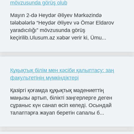
mövzusunda görüş olub
Mayın 2-də Heydər Əliyev Mərkəzində
tələbələrlə “Heydər Əliyev və Ömər Eldarov
yaradıcılığı” mövzusunda görüş
keçirilib.Ulusum.az xəbər verir ki, Ümu...
Құқықтық білім мен кәсіби қалыптасу: заң
факультетінің мүмкіндіктері
Қазіргі қоғамда құқықтық мәдениеттің
маңызы артып, білікті заңгерлерге деген
сұраныс күн санап өсіп келеді. Осындай
талаптарға жауап беретін сапалы б...