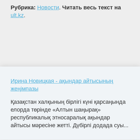
Рубрика:
Новости
.
Читать весь текст на
ult.kz
.
Ирина Новицкая - ақындар айтысының
жеңімпазы
Қазақстан халқының бірлігі күні қарсаңында
елорда төрінде «Алтын шаңырақ»
республикалық этносаралық ақындар
айтысы мәресіне жетті. Дүбірлі додада суы...