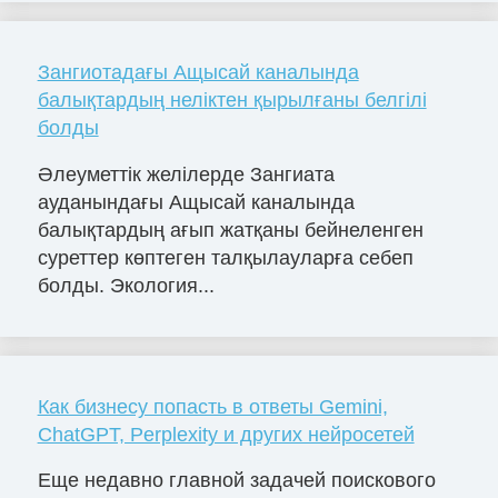
Зангиотадағы Ащысай каналында
балықтардың неліктен қырылғаны белгілі
болды
Әлеуметтік желілерде Зангиата
ауданындағы Ащысай каналында
балықтардың ағып жатқаны бейнеленген
суреттер көптеген талқылауларға себеп
болды. Экология...
Как бизнесу попасть в ответы Gemini,
ChatGPT, Perplexity и других нейросетей
Еще недавно главной задачей поискового