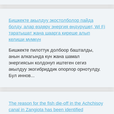
Бишкекте акылдуу экостолболор пайда
болду, алар өздөрү энергия өндүрүшөт, Wi Fi
таратышат жана шаарга киреше алып
келиши мүмкүн
Бишкекте пилоттук долбоор башталды,
анын алкагында күн жана шамал
энергиясын колдонуп иштеген сегиз
акылдуу экогибриддик опорлор орнотулду.
Бул иннов...
The reason for the fish die-off in the Achchisoy
canal in Zangiota has been identified