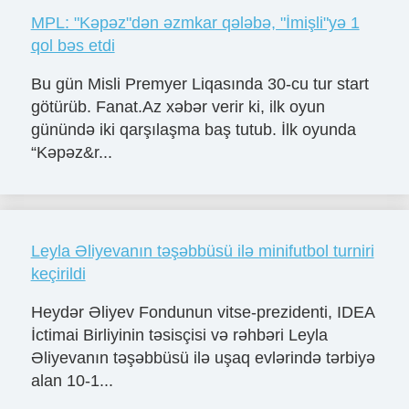
MPL: "Kəpəz"dən əzmkar qələbə, "İmişli"yə 1
qol bəs etdi
Bu gün Misli Premyer Liqasında 30-cu tur start
götürüb. Fanat.Az xəbər verir ki, ilk oyun
günündə iki qarşılaşma baş tutub. İlk oyunda
“Kəpəz&r...
Leyla Əliyevanın təşəbbüsü ilə minifutbol turniri
keçirildi
Heydər Əliyev Fondunun vitse-prezidenti, IDEA
İctimai Birliyinin təsisçisi və rəhbəri Leyla
Əliyevanın təşəbbüsü ilə uşaq evlərində tərbiyə
alan 10-1...