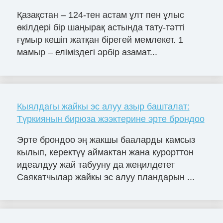
Қазақстан – 124-тен астам ұлт пен ұлыс
өкілдері бір шаңырақ астында тату-тәтті
ғұмыр кешіп жатқан бірегей мемлекет. 1
мамыр – еліміздегі әрбір азамат...
Кыялдагы жайкы эс алуу азыр башталат:
Түркиянын бирюза жээктерине эрте брондоо
Эрте брондоо эң жакшы бааларды камсыз
кылып, керектүү аймактан жана курорттон
идеалдуу жай табууну да жеңилдетет
Саякатчылар жайкы эс алуу пландарын ...