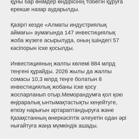
құны бар өнімдер өндірісінің тізбегін құруға
ерекше назар аударылды.
Қазіргі кезде «Алматы индустриялық
аймағы» аумағында 147 инвестициялық
жоба жүзеге асырылуда, оның ішіндегі 57
кәсіпорын іске қосылды.
Инвестицияның жалпы көлемі 884 млрд
теңгені құрайды. 2026 жылы да жалпы
сомасы 10,3 млрд теңге болатын 8
инвестициялық жобаны іске қосу
жоспарланып отыр.Меморандумға қол қою
өңіраралық ынтымақтастықты кеңейтуге,
өткізу нарығын әртараптандыруға және
Қазақстанның өнеркәсіптік әлеуетін одан әрі
нығайтуға жаңа мүмкіндік ашады.