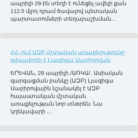
ապրիլի 29-ին տեղի է ունեցել ավելի քան
112.5 մլրդ դրամ ծավալով պետական
պարտատոմսերի տեղաբաշխման...
ՀՀ–ում ԱԶԲ մշտական առաքելությունը
գլխավորել է Լյազիզա Սաբիրովան
ԵՐԵՎԱՆ, 29 ապրիլի․/ԱՌԿԱ/․ Ասիական
զարգացման բանկը (ԱԶԲ) Լյազիզա
Սաբիրովային նշանակել է ԱԶԲ
հայաստանյան մշտական
առաքելության նոր տնօրեն։ Նա
կղեկավարի ...