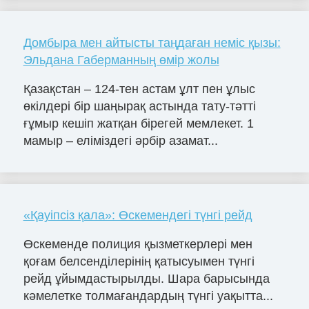
Домбыра мен айтысты таңдаған неміс қызы:
Эльдана Габерманның өмір жолы
Қазақстан – 124-тен астам ұлт пен ұлыс
өкілдері бір шаңырақ астында тату-тәтті
ғұмыр кешіп жатқан бірегей мемлекет. 1
мамыр – еліміздегі әрбір азамат...
«Қауіпсіз қала»: Өскемендегі түнгі рейд
Өскеменде полиция қызметкерлері мен
қоғам белсенділерінің қатысуымен түнгі
рейд ұйымдастырылды. Шара барысында
кәмелетке толмағандардың түнгі уақытта...