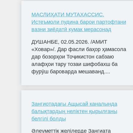
МАСЛИҲАТИ МУТАХАССИС.
Истеъмоли пудина барои партофтани
вазни зиёдатӣ кумак мерасонад
ДУШАНБЕ, 02.05.2026. /АМИТ
«Ховар»/. Дар фасли баҳор ҳамасола
дар бозорҳои Тоҷикистон сабзаю
алафҳои тару тозаи шифобахш ба
фурӯш бароварда мешаванд....
Зангиотадағы Ащысай каналында
балықтардың неліктен қырылғаны
белгілі болды
Әлеуметтік желілерде Зангиата