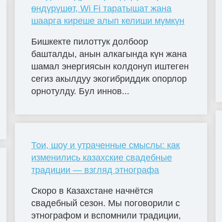
өндүрүшөт, Wi Fi таратышат жана
шаарга киреше алып келиши мүмкүн
Бишкекте пилоттук долбоор
башталды, анын алкагында күн жана
шамал энергиясын колдонуп иштеген
сегиз акылдуу экогибриддик опорлор
орнотулду. Бул иннов...
Тои, шоу и утраченные смыслы: как
изменились казахские свадебные
традиции — взгляд этнографа
Скоро в Казахстане начнётся
свадебный сезон. Мы поговорили с
этнографом и вспомнили традиции,