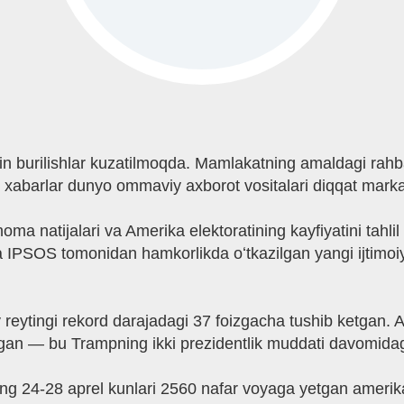
n burilishlar kuzatilmoqda. Mamlakatning amaldagi rah
 xabarlar dunyo ommaviy axborot vositalari diqqat markaz
ma natijalari va Amerika elektoratining kayfiyatini tahlil 
IPSOS tomonidan hamkorlikda oʻtkazilgan yangi ijtimoiy
reytingi rekord darajadagi 37 foizgacha tushib ketgan. A
rgan — bu Trampning ikki prezidentlik muddati davomidagi
g 24-28 aprel kunlari 2560 nafar voyaga yetgan amerikali