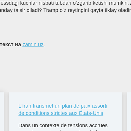
essdagi kuchlar nisbati tubdan oʻzgarib ketishi mumkin.
qanday taʼsir qiladi? Tramp oʻz reytingini qayta tiklay ol
текст на
zamin.uz
.
L'Iran transmet un plan de paix assorti
de conditions strictes aux États-Unis
Dans un contexte de tensions accrues