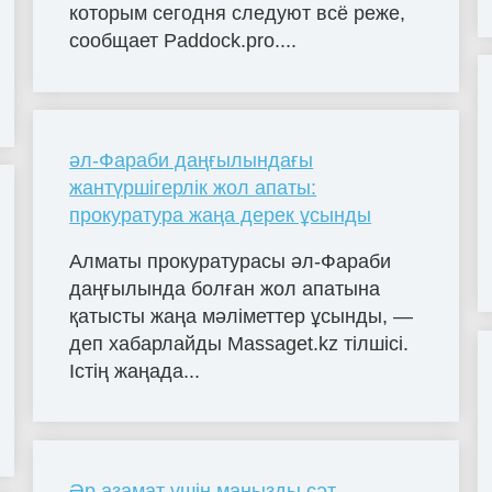
которым сегодня следуют всё реже,
сообщает Paddock.pro....
әл-Фараби даңғылындағы
жантүршігерлік жол апаты:
прокуратура жаңа дерек ұсынды
Алматы прокуратурасы әл-Фараби
даңғылында болған жол апатына
қатысты жаңа мәліметтер ұсынды, —
деп хабарлайды Massaget.kz тілшісі.
Істің жаңада...
Әр азамат үшін маңызды сәт