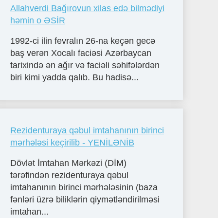
Allahverdi Bağırovun xilas edə bilmədiyi
həmin o ƏSİR
1992-ci ilin fevralın 26-na keçən gecə
baş verən Xocalı faciəsi Azərbaycan
tarixində ən ağır və faciəli səhifələrdən
biri kimi yadda qalıb. Bu hadisə...
Rezidenturaya qəbul imtahanının birinci
mərhələsi keçirilib - YENİLƏNİB
Dövlət İmtahan Mərkəzi (DİM)
tərəfindən rezidenturaya qəbul
imtahanının birinci mərhələsinin (baza
fənləri üzrə biliklərin qiymətləndirilməsi
imtahan...