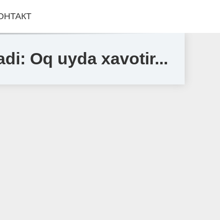
ОНТАКТ
di: Oq uyda xavotir...