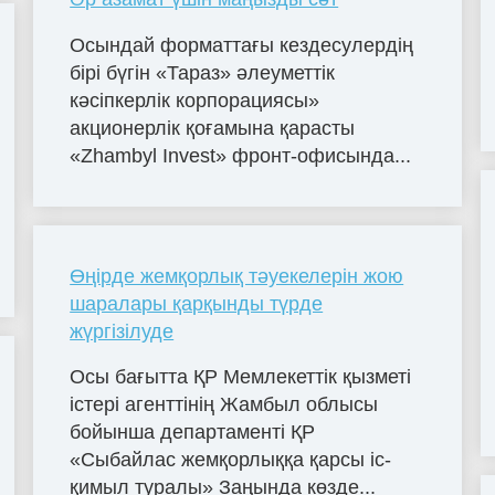
Осындай форматтағы кездесулердің
бірі бүгін «Тараз» әлеуметтік
кәсіпкерлік корпорациясы»
акционерлік қоғамына қарасты
«Zhambyl Invest» фронт-офисында...
Өңірде жемқорлық тәуекелерін жою
шаралары қарқынды түрде
жүргізілуде
Осы бағытта ҚР Мемлекеттік қызметі
істері агенттінің Жамбыл облысы
бойынша департаменті ҚР
«Сыбайлас жемқорлыққа қарсы іс-
қимыл туралы» Заңында көзде...