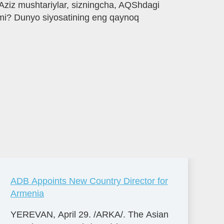
 Aziz mushtariylar, sizningcha, AQShdagi
adimi? Dunyo siyosatining eng qaynoq
ADB Appoints New Country Director for
Armenia
YEREVAN, April 29. /ARKA/. The Asian