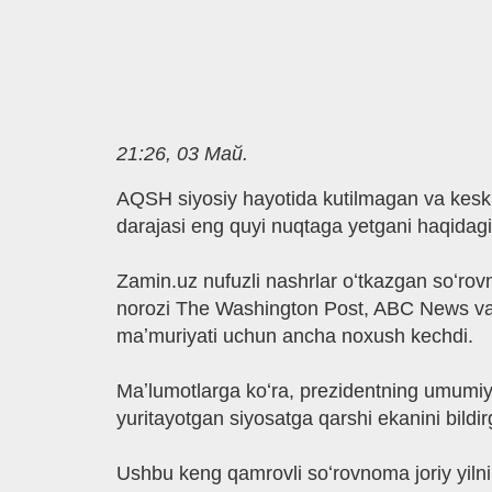
21:26, 03 Май.
AQSH siyosiy hayotida kutilmagan va keski
darajasi eng quyi nuqtaga yetgani haqidagi
Zamin.uz nufuzli nashrlar oʻtkazgan soʻrovno
norozi The Washington Post, ABC News va 
maʼmuriyati uchun ancha noxush kechdi.
Maʼlumotlarga koʻra, prezidentning umumiy 
yuritayotgan siyosatga qarshi ekanini bildi
Ushbu keng qamrovli soʻrovnoma joriy yilnin