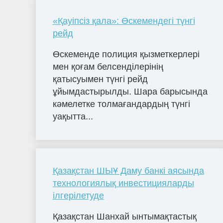
«Қауіпсіз қала»: Өскемендегі түнгі
рейд
Өскеменде полиция қызметкерлері
мен қоғам белсенділерінің
қатысуымен түнгі рейд
ұйымдастырылды. Шара барысында
кәмелетке толмағандардың түнгі
уақытта...
Қазақстан ШЫҰ Даму банкі аясында
технологиялық инвестицияларды
ілгерілетуде
Қазақстан Шанхай ынтымақтастық