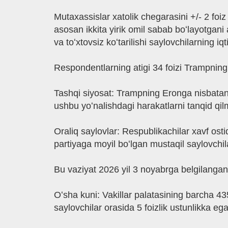
Mutaxassislar xatolik chegarasini +/- 2 foi
asosan ikkita yirik omil sabab boʻlayotgani
va toʻxtovsiz koʻtarilishi saylovchilarning iq
Respondentlarning atigi 34 foizi Trampning 
Tashqi siyosat: Trampning Eronga nisbatan t
ushbu yoʻnalishdagi harakatlarni tanqid qi
Oraliq saylovlar: Respublikachilar xavf os
partiyaga moyil boʻlgan mustaqil saylovchil
Bu vaziyat 2026 yil 3 noyabrga belgilangan 
Oʻsha kuni: Vakillar palatasining barcha 43
saylovchilar orasida 5 foizlik ustunlikka ega 