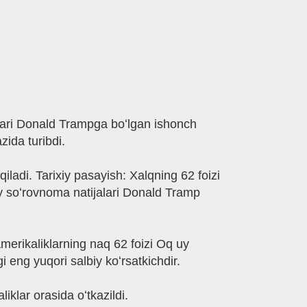
bari Donald Trampga boʻlgan ishonch
ida turibdi.
qiladi. Tarixiy pasayish: Xalqning 62 foizi
 soʻrovnoma natijalari Donald Tramp
merikaliklarning naq 62 foizi Oq uy
 eng yuqori salbiy koʻrsatkichdir.
klar orasida oʻtkazildi.