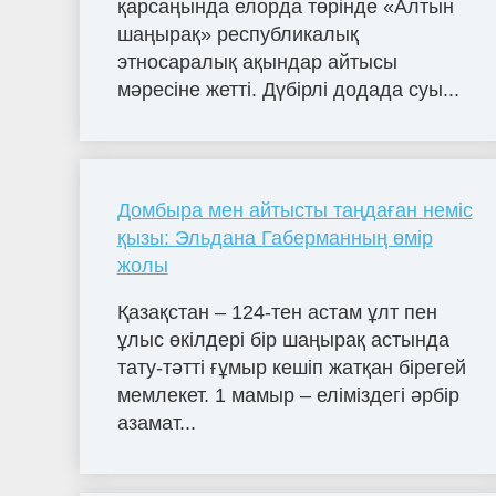
қарсаңында елорда төрінде «Алтын
шаңырақ» республикалық
этносаралық ақындар айтысы
мәресіне жетті. Дүбірлі додада суы...
Домбыра мен айтысты таңдаған неміс
қызы: Эльдана Габерманның өмір
жолы
Қазақстан – 124-тен астам ұлт пен
ұлыс өкілдері бір шаңырақ астында
тату-тәтті ғұмыр кешіп жатқан бірегей
мемлекет. 1 мамыр – еліміздегі әрбір
азамат...