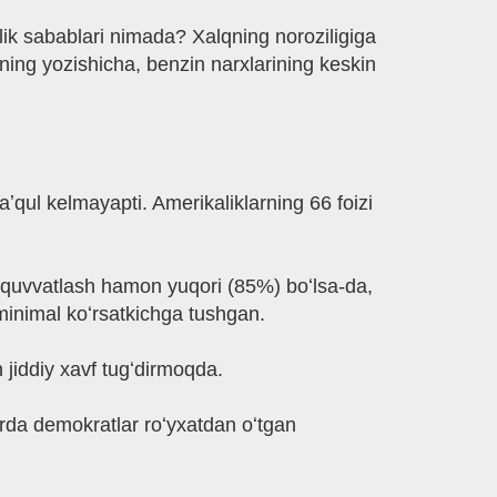
lik sabablari nimada? Xalqning noroziligiga
ining yozishicha, benzin narxlarining keskin
ʼqul kelmayapti. Amerikaliklarning 66 foizi
ab-quvvatlash hamon yuqori (85%) boʻlsa-da,
 minimal koʻrsatkichga tushgan.
 jiddiy xavf tugʻdirmoqda.
irda demokratlar roʻyxatdan oʻtgan