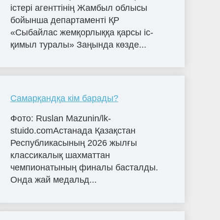
істері агенттінің Жамбыл облысы
бойынша департаменті ҚР
«Сыбайлас жемқорлыққа қарсы іс-
қимыл туралы» Заңында көзде...
Самарқандқа кім барады?
Фото: Ruslan Mazunin/lk-
stuido.comАстанада Қазақстан
Республикасының 2026 жылғы
классикалық шахматтан
чемпионатының финалы басталды.
Онда жай медальд...