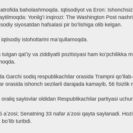
z atrofida baholashmoqda. Iqtisodiyot va Eron: Ishonchsiz
 aytilmoqda: Yonilgʻi inqirozi: The Washington Post nashr
tisodiy siyosatdan hafsalasi pir boʻlishiga olib kelgan.
iqtisodiy islohotlarini maʼqullamoqda.
utgan qatʼiy va ziddiyatli pozitsiyasi ham koʻpchilikka ma
lmoqda.
tida Garchi sodiq respublikachilar orasida Trampni qoʻll
ar orasida ishonch sezilarli darajada kamayib, 56 foizlik
oraliq saylovlar oldidan Respublikachilar partiyasi uchun
5 aʼzosi; Senatning 33 nafar aʼzosi qayta saylanadi. Hoz
boʻlib turibdi.