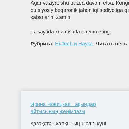
Agar vaziyat shu tarzda davom etsa, Kongr
bu siyosiy beqarorlik jahon iqtisodiyotiga 
xabarlarini Zamin.
uz saytida kuzatishda davom eting.
Рубрика:
Hi-Tech и Наука
.
Читать весь 
Ирина Новицкая - ақындар
айтысының жеңімпазы
Қазақстан халқының бірлігі күні