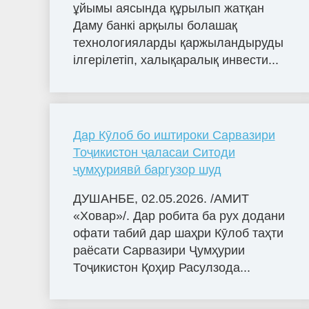
ұйымы аясында құрылып жатқан
Даму банкі арқылы болашақ
технологияларды қаржыландыруды
ілгерілетіп, халықаралық инвести...
Дар Кӯлоб бо иштироки Сарвазири
Тоҷикистон ҷаласаи Ситоди
ҷумҳуриявӣ баргузор шуд
ДУШАНБЕ, 02.05.2026. /АМИТ
«Ховар»/. Дар робита ба рух додани
офати табиӣ дар шаҳри Кӯлоб таҳти
раёсати Сарвазири Ҷумҳурии
Тоҷикистон Қоҳир Расулзода...