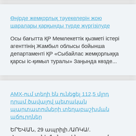
Өңірде жемқорлық тәуекелерін жою
шаралары қарқынды түрде жүргізілуде
Осы бағытта ҚР Мемлекеттік қызметі істері
агенттінің Жамбыл облысы бойынша
департаменті ҚР «Сыбайлас жемқорлыққа
қарсы іс-қимыл туралы» Заңында көзде...
AMX-ում տեղի են ունեցել 112,5 մլրդ
դրամ ծավալով պետական
պարտատոմսերի տեղաբաշխման
աճուրդներ
ԵՐԵՎԱՆ, 29 ապրիլի․/ԱՌԿԱ/․