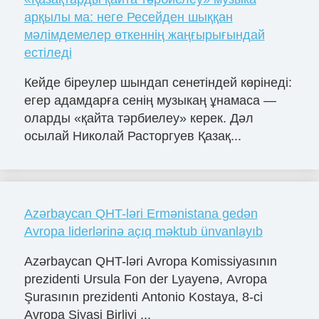
арқылы ма: неге Ресейден шыққан
мәлімдемелер өткеннің жаңғырығындай
естіледі
Кейде біреулер шындап сенетіндей көрінеді:
егер адамдарға сенің музыкаң ұнамаса —
оларды «қайта тәрбиелеу» керек. Дәл
осылай Николай Расторгуев Қазақ...
Azərbaycan QHT-ləri Ermənistana gedən
Avropa liderlərinə açıq məktub ünvanlayıb
Azərbaycan QHT-ləri Avropa Komissiyasının
prezidenti Ursula Fon der Lyayenə, Avropa
Şurasının prezidenti Antonio Kostaya, 8-ci
Avropa Siyasi Birliyi ...