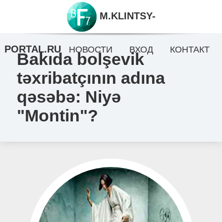
M.KLINTSY-
PORTAL.RU
НОВОСТИ
ВХОД
КОНТАКТ
Bakıda bolşevik
təxribatçının adına
qəsəbə: Niyə
"Montin"?