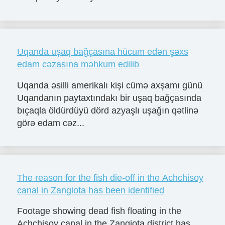
Uqanda uşaq bağçasına hücum edən şəxs
edam cəzasına məhkum edilib
Uqanda əsilli amerikalı kişi cümə axşamı günü
Uqandanın paytaxtındakı bir uşaq bağçasında
bıçaqla öldürdüyü dörd azyaşlı uşağın qətlinə
görə edam cəz...
The reason for the fish die-off in the Achchisoy
canal in Zangiota has been identified
Footage showing dead fish floating in the
Achchisoy canal in the Zangiota district has