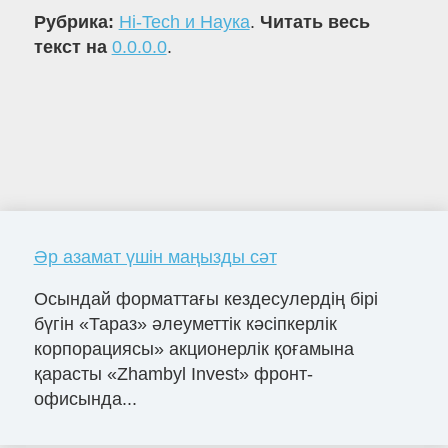
Рубрика:
Hi-Tech и Наука
.
Читать весь
текст на
0.0.0.0
.
Әр азамат үшін маңызды сәт
Осындай форматтағы кездесулердің бірі
бүгін «Тараз» әлеуметтік кәсіпкерлік
корпорациясы» акционерлік қоғамына
қарасты «Zhambyl Invest» фронт-
офисында...