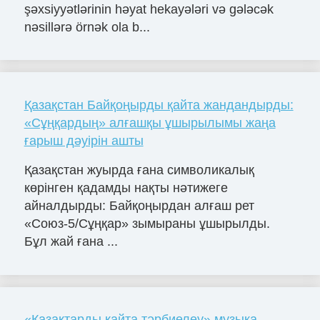
şəxsiyyətlərinin həyat hekayələri və gələcək
nəsillərə örnək ola b...
Қазақстан Байқоңырды қайта жандандырды:
«Сұңқардың» алғашқы ұшырылымы жаңа
ғарыш дәуірін ашты
Қазақстан жуырда ғана символикалық
көрінген қадамды нақты нәтижеге
айналдырды: Байқоңырдан алғаш рет
«Союз-5/Сұңқар» зымыраны ұшырылды.
Бұл жай ғана ...
«Қазақтарды қайта тәрбиелеу» музыка