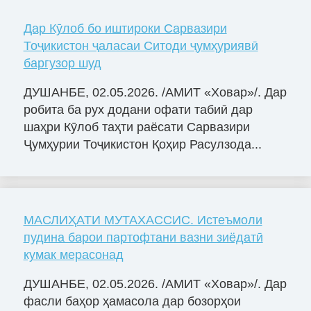
Дар Кӯлоб бо иштироки Сарвазири
Тоҷикистон ҷаласаи Ситоди ҷумҳуриявӣ
баргузор шуд
ДУШАНБЕ, 02.05.2026. /АМИТ «Ховар»/. Дар
робита ба рух додани офати табиӣ дар
шаҳри Кӯлоб таҳти раёсати Сарвазири
Ҷумҳурии Тоҷикистон Қоҳир Расулзода...
МАСЛИҲАТИ МУТАХАССИС. Истеъмоли
пудина барои партофтани вазни зиёдатӣ
кумак мерасонад
ДУШАНБЕ, 02.05.2026. /АМИТ «Ховар»/. Дар
фасли баҳор ҳамасола дар бозорҳои