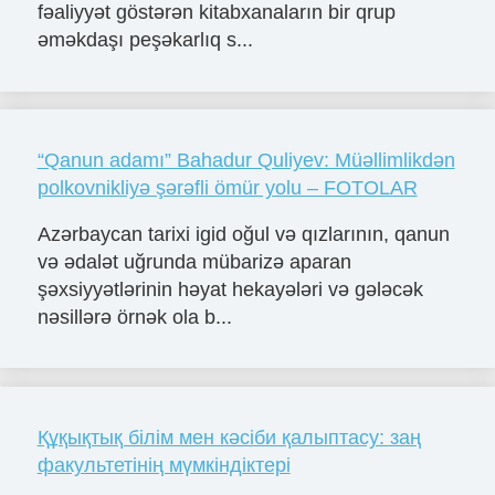
fəaliyyət göstərən kitabxanaların bir qrup
əməkdaşı peşəkarlıq s...
“Qanun adamı” Bahadur Quliyev: Müəllimlikdən
polkovnikliyə şərəfli ömür yolu – FOTOLAR
Azərbaycan tarixi igid oğul və qızlarının, qanun
və ədalət uğrunda mübarizə aparan
şəxsiyyətlərinin həyat hekayələri və gələcək
nəsillərə örnək ola b...
Құқықтық білім мен кәсіби қалыптасу: заң
факультетінің мүмкіндіктері