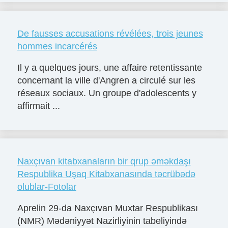
De fausses accusations révélées, trois jeunes
hommes incarcérés
Il y a quelques jours, une affaire retentissante
concernant la ville d'Angren a circulé sur les
réseaux sociaux. Un groupe d'adolescents y
affirmait ...
Naxçıvan kitabxanaların bir qrup əməkdaşı
Respublika Uşaq Kitabxanasında təcrübədə
olublar-Fotolar
Aprelin 29-da Naxçıvan Muxtar Respublikası
(NMR) Mədəniyyət Nazirliyinin tabeliyində