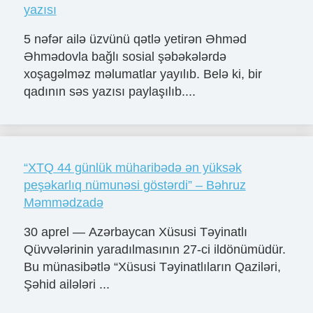
yazısı
5 nəfər ailə üzvünü qətlə yetirən Əhməd
Əhmədovla bağlı sosial şəbəkələrdə
xoşagəlməz məlumatlar yayılıb. Belə ki, bir
qadının səs yazısı paylaşılıb....
“XTQ 44 günlük müharibədə ən yüksək
peşəkarlıq nümunəsi göstərdi” – Bəhruz
Məmmədzadə
30 aprel — Azərbaycan Xüsusi Təyinatlı
Qüvvələrinin yaradılmasının 27-ci ildönümüdür.
Bu münasibətlə “Xüsusi Təyinatlıların Qaziləri,
Şəhid ailələri ...