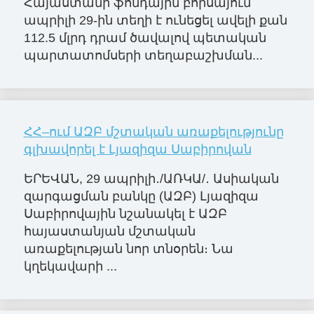
Հայաստանի ֆոնդային բորսայում
ապրիլի 29-ին տեղի է ունեցել ավելի քան
112.5 մլրդ դրամ ծավալով պետական
պարտատոմսերի տեղաբաշխման...
ՀՀ–ում ԱԶԲ մշտական առաքելությունը
գլխավորել է Լյազիզա Սաբիրովան
ԵՐԵՎԱՆ, 29 ապրիլի․/ԱՌԿԱ/․ Ասիական
զարգացման բանկը (ԱԶԲ) Լյազիզա
Սաբիրովային նշանակել է ԱԶԲ
հայաստանյան մշտական
առաքելության նոր տնօրեն։ Նա
կղեկավարի ...