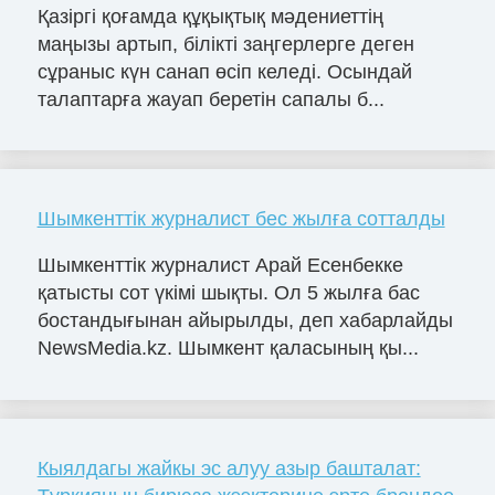
Қазіргі қоғамда құқықтық мәдениеттің
маңызы артып, білікті заңгерлерге деген
сұраныс күн санап өсіп келеді. Осындай
талаптарға жауап беретін сапалы б...
Шымкенттік журналист бес жылға сотталды
Шымкенттік журналист Арай Есенбекке
қатысты сот үкімі шықты. Ол 5 жылға бас
бостандығынан айырылды, деп хабарлайды
NewsMedia.kz. Шымкент қаласының қы...
Кыялдагы жайкы эс алуу азыр башталат: