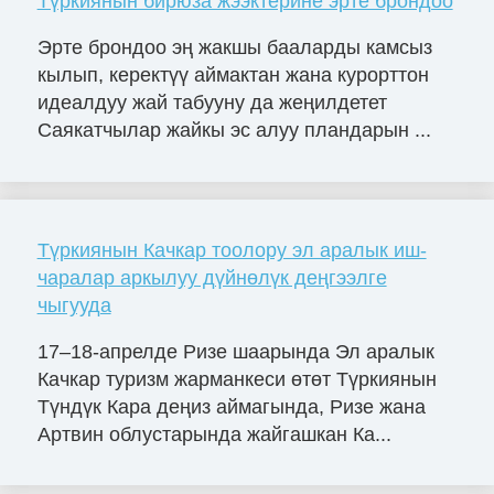
Түркиянын бирюза жээктерине эрте брондоо
Эрте брондоо эң жакшы бааларды камсыз
кылып, керектүү аймактан жана курорттон
идеалдуу жай табууну да жеңилдетет
Саякатчылар жайкы эс алуу пландарын ...
Түркиянын Качкар тоолору эл аралык иш-
чаралар аркылуу дүйнөлүк деңгээлге
чыгууда
17–18-апрелде Ризе шаарында Эл аралык
Качкар туризм жарманкеси өтөт Түркиянын
Түндүк Кара деңиз аймагында, Ризе жана
Артвин облустарында жайгашкан Ка...