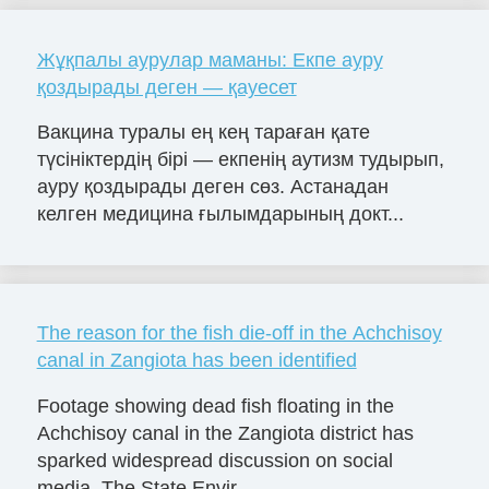
Жұқпалы аурулар маманы: Екпе ауру
қоздырады деген — қауесет
Вакцина туралы ең кең тараған қате
түсініктердің бірі — екпенің аутизм тудырып,
ауру қоздырады деген сөз. Астанадан
келген медицина ғылымдарының докт...
The reason for the fish die-off in the Achchisoy
canal in Zangiota has been identified
Footage showing dead fish floating in the
Achchisoy canal in the Zangiota district has
sparked widespread discussion on social
media. The State Envir...