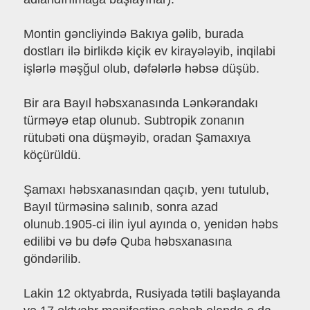
Montin gəncliyində Bakıya gəlib, burada
dostları ilə birlikdə kiçik ev kirayələyib, inqilabi
işlərlə məşğul olub, dəfələrlə həbsə düşüb.
Bir ara Bayıl həbsxanasında Lənkərandakı
türməyə etap olunub. Subtropik zonanın
rütubəti ona düşməyib, oradan Şamaxıya
köçürüldü.
Şamaxı həbsxanasından qaçıb, yenı tutulub,
Bayıl türməsinə salınıb, sonra azad
olunub.1905-ci ilin iyul ayında o, yenidən həbs
edilibi və bu dəfə Quba həbsxanasına
göndərilib.
Lakin 12 oktyabrda, Rusiyada tətili başlayanda