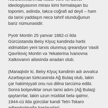
ideologiyasının mirası kimi formalaşan bu
toponim, əslində, təkcə coğrafi ad deyil – həm
də tarixi yaddaşın necə təhrif olunduğunun
bariz nümunəsidir.
Pyotr Montin 25 yanvar 1882-ci ildə
Gürcüstanda Belıy Klyuç kəndində hərbi
xidmətdən yeni tərxis olunmuş qreandyor Vasili
Qavriloviç Montin və Yekaterina İvanovna
Xatkovanın ailəsində anadan olub.
(Maraqlıdır ki, Belıy Klyuç kəndinin adı əvvəlcə
Azərbaycan türkcəsində Ağ Bulaq olub, lakin
çar hakimiyyəti onu rus dilinə tərcümə edibi.
Sonra bolşeviklər onun tarixi adını (Ağ Bulaq)
qaytarırlar, lakin uzun müddət belə qalmır,
1944-cü ildə gürcülər kəndi Tetri-Tskaro
adlandırılmağa başlayırlar).