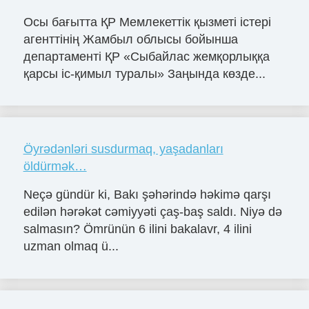
Осы бағытта ҚР Мемлекеттік қызметі істері
агенттінің Жамбыл облысы бойынша
департаменті ҚР «Сыбайлас жемқорлыққа
қарсы іс-қимыл туралы» Заңында көзде...
Öyrədənləri susdurmaq, yaşadanları
öldürmək…
Neçə gündür ki, Bakı şəhərində həkimə qarşı
edilən hərəkət cəmiyyəti çaş-baş saldı. Niyə də
salmasın? Ömrünün 6 ilini bakalavr, 4 ilini
uzman olmaq ü...