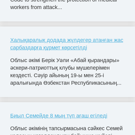
workers from attack...
Халықаралық додада жүлдегер атанған жас
сарбаздарға құрмет көрсетілді
Облыс әкімі Берік Уәли «Абай қырандары»
әскери-патриоттық клубы мүшелерімен
кездесті. Сәуір айының 19-ы мен 25-і
аралығында Өзбекстан Республикасының...
Биыл Семейде 8 мың түп ағаш егіледі
Облыс әкімінің тапсырмасына сәйкес Семей