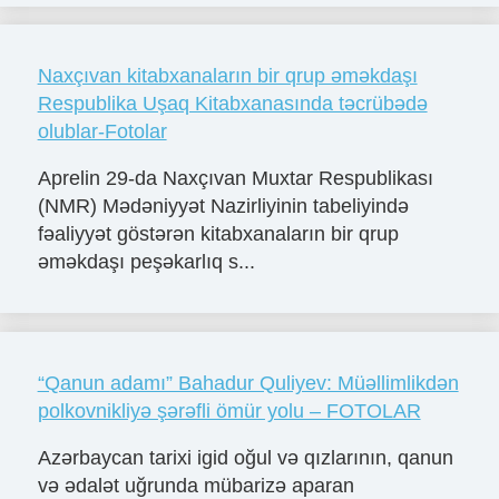
Naxçıvan kitabxanaların bir qrup əməkdaşı
Respublika Uşaq Kitabxanasında təcrübədə
olublar-Fotolar
Aprelin 29-da Naxçıvan Muxtar Respublikası
(NMR) Mədəniyyət Nazirliyinin tabeliyində
fəaliyyət göstərən kitabxanaların bir qrup
əməkdaşı peşəkarlıq s...
“Qanun adamı” Bahadur Quliyev: Müəllimlikdən
polkovnikliyə şərəfli ömür yolu – FOTOLAR
Azərbaycan tarixi igid oğul və qızlarının, qanun
və ədalət uğrunda mübarizə aparan