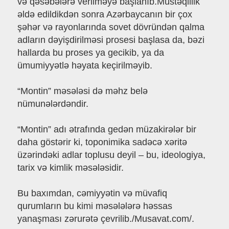
və qəsəbələrə verilməyə başlanıb.Müstəqillik
əldə edildikdən sonra Azərbaycanın bir çox
şəhər və rayonlarında sovet dövründən qalma
adların dəyişdirilməsi prosesi başlasa da, bəzi
hallarda bu proses ya gecikib, ya da
ümumiyyətlə həyata keçirilməyib.
“Montin” məsələsi də məhz belə
nümunələrdəndir.
“Montin” adı ətrafında gedən müzakirələr bir
daha göstərir ki, toponimika sadəcə xəritə
üzərindəki adlar toplusu deyil – bu, ideologiya,
tarix və kimlik məsələsidir.
Bu baxımdan, cəmiyyətin və müvafiq
qurumların bu kimi məsələlərə həssas
yanaşması zərurətə çevrilib./Musavat.com/.