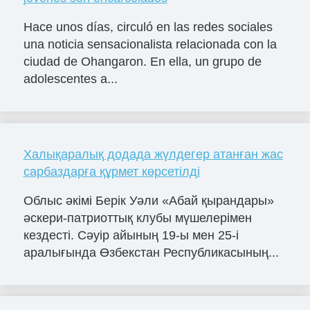
Hace unos días, circuló en las redes sociales
una noticia sensacionalista relacionada con la
ciudad de Ohangaron. En ella, un grupo de
adolescentes a...
Халықаралық додада жүлдегер атанған жас
сарбаздарға құрмет көрсетілді
Облыс әкімі Берік Уәли «Абай қырандары»
әскери-патриоттық клубы мүшелерімен
кездесті. Сәуір айының 19-ы мен 25-і
аралығында Өзбекстан Республикасының...