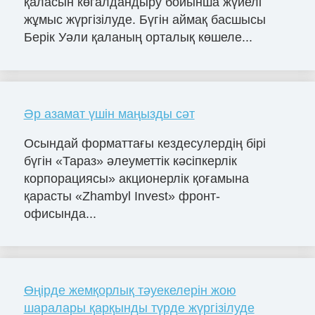
қаласын көгалдандыру бойынша жүйелі
жұмыс жүргізілуде. Бүгін аймақ басшысы
Берік Уәли қаланың орталық көшеле...
Әр азамат үшін маңызды сәт
Осындай форматтағы кездесулердің бірі
бүгін «Тараз» әлеуметтік кәсіпкерлік
корпорациясы» акционерлік қоғамына
қарасты «Zhambyl Invest» фронт-
офисында...
Өңірде жемқорлық тәуекелерін жою
шаралары қарқынды түрде жүргізілуде