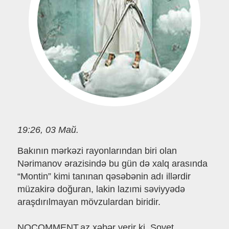
19:26, 03 Май.
Bakının mərkəzi rayonlarından biri olan
Nərimanov ərazisində bu gün də xalq arasında
“Montin” kimi tanınan qəsəbənin adı illərdir
müzakirə doğuran, lakin lazımi səviyyədə
araşdırılmayan mövzulardan biridir.
NOCOMMENT.az xəbər verir ki, Sovet