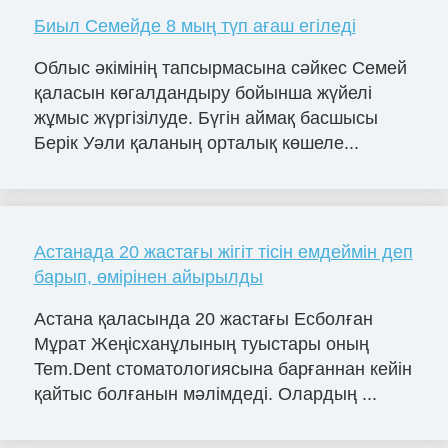
Биыл Семейде 8 мың түп ағаш егіледі
Облыс әкімінің тапсырмасына сәйкес Семей
қаласын көгалдандыру бойынша жүйелі
жұмыс жүргізілуде. Бүгін аймақ басшысы
Берік Уәли қаланың орталық көшеле...
Астанада 20 жастағы жігіт тісін емдеймін деп
барып, өмірінен айырылды
Астана қаласында 20 жастағы Есболған
Мұрат Жеңісханұлының туыстары оның
Tem.Dent стоматологиясына барғаннан кейін
қайтыс болғанын мәлімдеді. Олардың ...