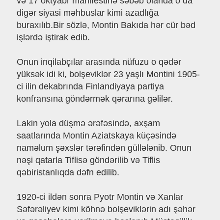
və 17 oktyabr manifestinə səbəb olanda o da
digər siyasi məhbuslar kimi azadlığa
buraxılıb.Bir sözlə, Montin Bakıda hər cür bəd
işlərdə iştirak edib.
Onun inqilabçılar arasında nüfuzu o qədər
yüksək idi ki, bolşeviklər 23 yaşlı Montini 1905-
ci ilin dekabrında Finlandiyaya partiya
konfransına göndərmək qərarına gəlilər.
Lakin yola düşmə ərəfəsində, axşam
saatlarında Montin Aziatskaya küçəsində
naməlum şəxslər tərəfindən güllələnib. Onun
nəşi qatarla Tiflisə göndərilib və Tiflis
qəbiristanlıqda dəfn edilib.
1920-ci ildən sonra Pyotr Montin və Xanlar
Səfərəliyev kimi köhnə bolşeviklərin adı şəhər