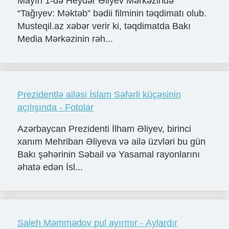
Mayın 1-də Heydər Əliyev Mərkəzində
“Tağıyev: Məktəb” bədii filminin təqdimatı olub.
Musteqil.az xəbər verir ki, təqdimatda Bakı
Media Mərkəzinin rəh...
Prezidentlə ailəsi İslam Səfərli küçəsinin
açılışında - Fotolar
Azərbaycan Prezidenti İlham Əliyev, birinci
xanım Mehriban Əliyeva və ailə üzvləri bu gün
Bakı şəhərinin Səbail və Yasamal rayonlarını
əhatə edən İsl...
Saleh Məmmədov pul ayırmır - Aylardır